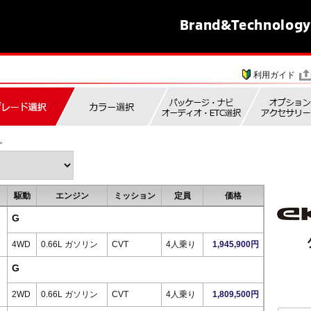
Brand&
Technology
利用ガイド
。
駆動
エンジン
ミッション
定員
価格
G
4WD
0.66L ガソリン
CVT
4人乗り
1,945,900円
G
2WD
0.66L ガソリン
CVT
4人乗り
1,809,500円