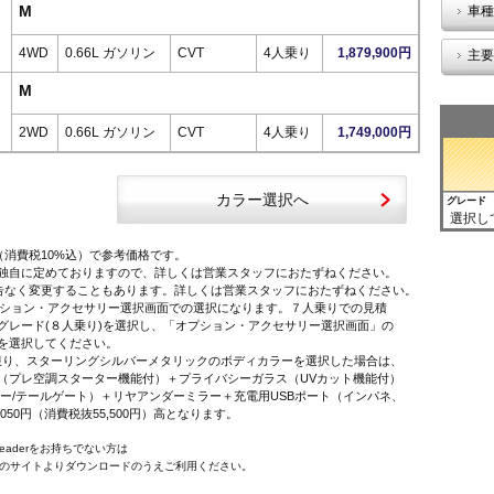
M
車種
4WD
0.66L ガソリン
CVT
4人乗り
1,879,900円
主要
M
2WD
0.66L ガソリン
CVT
4人乗り
1,749,000円
カラー選択へ
グレード
選択し
（消費税10%込）で参考価格です。
独自に定めておりますので、詳しくは営業スタッフにおたずねください。
告なく変更することもあります。詳しくは営業スタッフにおたずねください。
オプション・アクセサリー選択画面での選択になります。７人乗りでの見積
レード(８人乗り)を選択し、「オプション・アクセサリー選択画面」の
を選択してください。
に限り、スターリングシルバーメタリックのボディカラーを選択した場合は、
プレ空調スターター機能付）＋プライバシーガラス（UVカット機能付）
ー/テールゲート）＋リヤアンダーミラー＋充電用USBポート（インパネ、
,050円（消費税抜55,500円）高となります。
 Readerをお持ちでない方は
e社のサイトよりダウンロードのうえご利用ください。