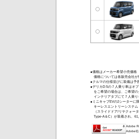
●価格はメーカー希望小売価格
価格については各販売会社が
●クルマの仕様並びに装備は予
●デリカD:5の７人乗り車は
をご希望の場合は、ご希望のグ
インテリアタブにて７人乗り
●ミニキャブEVの2シーター
キーレスエントリーシステム（
（スライドドア/リヤクォータ
Type-A＆C）が装着され、61
Adobe
Adob