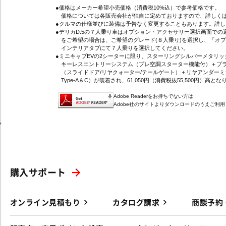
●価格はメーカー希望小売価格（消費税10%込）で参考価格です。
価格については各販売会社が独自に定めておりますので、詳しくは
●クルマの仕様並びに装備は予告なく変更することもあります。詳
●デリカD:5の７人乗り車はオプション・アクセサリー選択画面で
をご希望の場合は、ご希望のグレード(８人乗り)を選択し、「オ
インテリアタブにて７人乗りを選択してください。
●ミニキャブEVの2シーターに限り、スターリングシルバーメタリ
キーレスエントリーシステム（プレ空調スターター機能付）＋プラ
（スライドドア/リヤクォーター/テールゲート）＋リヤアンダーミ
Type-A＆C）が装着され、61,050円（消費税抜55,500円）高とな
Adobe Readerをお持ちでない方は
Adobe社のサイトよりダウンロードのうえご利
'
購入サポート
オンライン見積もり
カタログ請求
商談予約