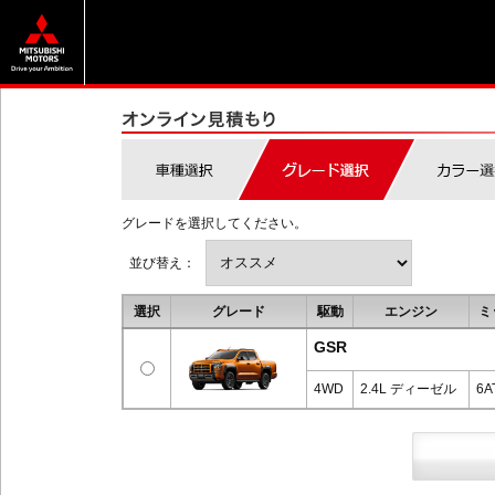
グレードを選択してください。
並び替え：
選択
グレード
駆動
エンジン
ミ
GSR
4WD
2.4L ディーゼル
6A