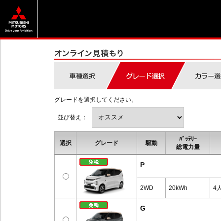
グレードを選択してください。
並び替え：
ﾊﾞｯﾃﾘｰ
選択
グレード
駆動
総電力量
P
2WD
20kWh
4
G