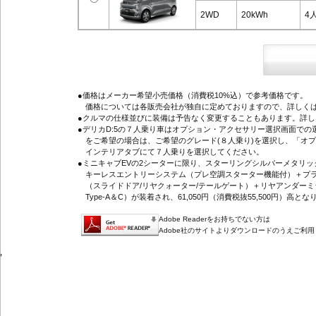
2WD
20kWh
4
●価格はメーカー希望小売価格（消費税10%込）で参考価格です。
価格については各販売会社が独自に定めておりますので、詳しくは
●クルマの仕様並びに装備は予告なく変更することもあります。詳
●デリカD:5の７人乗り車はオプション・アクセサリー選択画面で
をご希望の場合は、ご希望のグレード(８人乗り)を選択し、「オ
インテリアタブにて７人乗りを選択してください。
●ミニキャブEVの2シーターに限り、スターリングシルバーメタリ
キーレスエントリーシステム（プレ空調スターター機能付）＋プラ
（スライドドア/リヤクォーター/テールゲート）＋リヤアンダーミ
Type-A＆C）が装着され、61,050円（消費税抜55,500円）高とな
Adobe Readerをお持ちでない方は
Adobe社のサイトよりダウンロードのうえご利
'