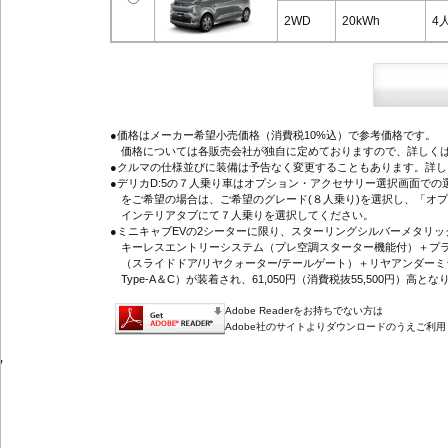
2WD
20kWh
4
●価格はメーカー希望小売価格（消費税10%込）で参考価格です。
価格については各販売会社が独自に定めておりますので、詳しくは
●クルマの仕様並びに装備は予告なく変更することもあります。詳
●デリカD:5の７人乗り車はオプション・アクセサリー選択画面で
をご希望の場合は、ご希望のグレード(８人乗り)を選択し、「オ
インテリアタブにて７人乗りを選択してください。
●ミニキャブEVの2シーターに限り、スターリングシルバーメタリ
キーレスエントリーシステム（プレ空調スターター機能付）＋プラ
（スライドドア/リヤクォーター/テールゲート）＋リヤアンダーミ
Type-A＆C）が装着され、61,050円（消費税抜55,500円）高とな
Adobe Readerをお持ちでない方は
Adobe社のサイトよりダウンロードのうえご利
'