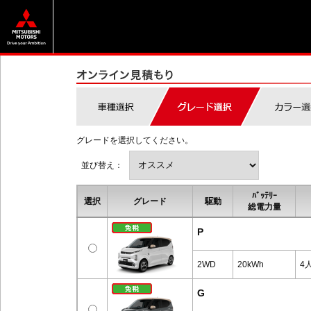
グレードを選択してください。
並び替え：
ﾊﾞｯﾃﾘｰ
選択
グレード
駆動
総電力量
P
2WD
20kWh
4
G