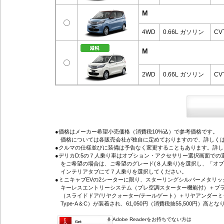
M
4WD
0.66L ガソリン
CV
M
2WD
0.66L ガソリン
CV
●価格はメーカー希望小売価格（消費税10%込）で参考価格です。
価格については各販売会社が独自に定めておりますので、詳しくは
●クルマの仕様並びに装備は予告なく変更することもあります。詳
●デリカD:5の７人乗り車はオプション・アクセサリー選択画面で
をご希望の場合は、ご希望のグレード(８人乗り)を選択し、「オ
インテリアタブにて７人乗りを選択してください。
●ミニキャブEVの2シーターに限り、スターリングシルバーメタリ
キーレスエントリーシステム（プレ空調スターター機能付）＋プラ
（スライドドア/リヤクォーター/テールゲート）＋リヤアンダーミ
Type-A＆C）が装着され、61,050円（消費税抜55,500円）高とな
Adobe Readerをお持ちでない方は