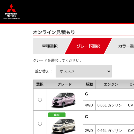
グレードを選択してください。
並び替え：
選択
グレード
駆動
エンジン
ミ
G
4WD
0.66L ガソリン
CV
G
2WD
0.66L ガソリン
CV