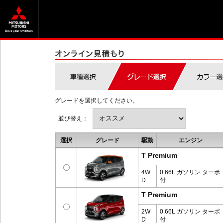
グレードを選択してください。
並び替え：
選択
グレード
駆動
エンジン
T Premium
4W
0.66L ガソリン ターボ
D
付
T Premium
2W
0.66L ガソリン ターボ
D
付