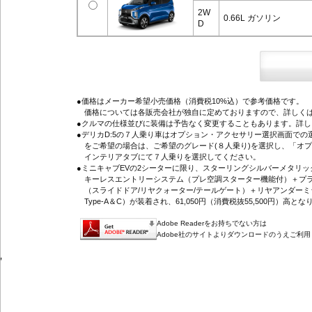
2W
0.66L ガソリン
D
●価格はメーカー希望小売価格（消費税10%込）で参考価格です。
価格については各販売会社が独自に定めておりますので、詳しくは
●クルマの仕様並びに装備は予告なく変更することもあります。詳
●デリカD:5の７人乗り車はオプション・アクセサリー選択画面で
をご希望の場合は、ご希望のグレード(８人乗り)を選択し、「オ
インテリアタブにて７人乗りを選択してください。
●ミニキャブEVの2シーターに限り、スターリングシルバーメタリ
キーレスエントリーシステム（プレ空調スターター機能付）＋プラ
（スライドドア/リヤクォーター/テールゲート）＋リヤアンダーミ
Type-A＆C）が装着され、61,050円（消費税抜55,500円）高とな
Adobe Readerをお持ちでない方は
Adobe社のサイトよりダウンロードのうえご利
'