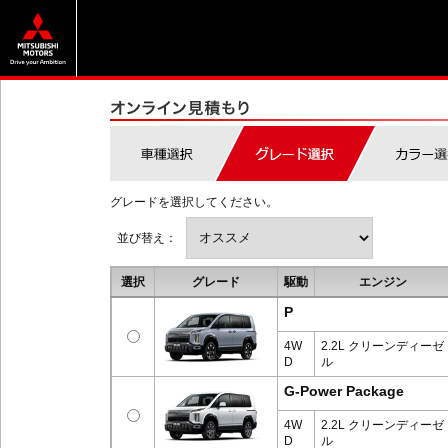
グレードを選択してください。
並び替え：
選択
グレード
駆動
エンジン
P
4W
2.2L クリーンディーゼ
D
ル
G-Power Package
4W
2.2L クリーンディーゼ
D
ル