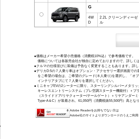
G
4W
2.2L クリーンディーゼ
D
ル
●価格はメーカー希望小売価格（消費税10%込）で参考価格です。
価格については各販売会社が独自に定めておりますので、詳しくは
●クルマの仕様並びに装備は予告なく変更することもあります。詳
●デリカD:5の７人乗り車はオプション・アクセサリー選択画面で
をご希望の場合は、ご希望のグレード(８人乗り)を選択し、「オ
インテリアタブにて７人乗りを選択してください。
●ミニキャブEVの2シーターに限り、スターリングシルバーメタリ
キーレスエントリーシステム（プレ空調スターター機能付）＋プラ
（スライドドア/リヤクォーター/テールゲート）＋リヤアンダーミ
Type-A＆C）が装着され、61,050円（消費税抜55,500円）高とな
Adobe Readerをお持ちでない方は
Adobe社のサイトよりダウンロードのうえご利
'