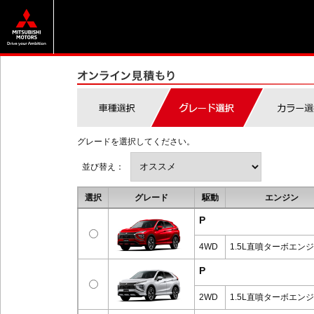
グレードを選択してください。
並び替え：
選択
グレード
駆動
エンジン
P
4WD
1.5L直噴ターボエン
P
2WD
1.5L直噴ターボエン