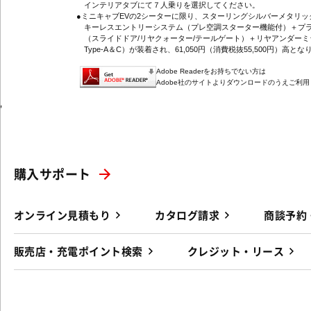
インテリアタブにて７人乗りを選択してください。
●ミニキャブEVの2シーターに限り、スターリングシルバーメタリ
キーレスエントリーシステム（プレ空調スターター機能付）＋プラ
（スライドドア/リヤクォーター/テールゲート）＋リヤアンダーミ
Type-A＆C）が装着され、61,050円（消費税抜55,500円）高とな
Adobe Readerをお持ちでない方は
Adobe社のサイトよりダウンロードのうえご利
'
購入サポート
オンライン見積もり
カタログ請求
商談予約
販売店・充電ポイント検索
クレジット・リース