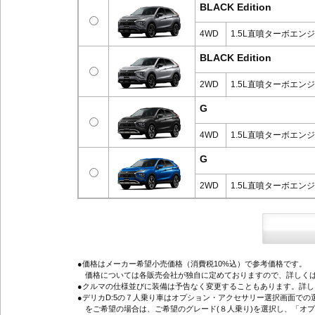
BLACK Edition
4WD
1.5L直噴ターボエン
BLACK Edition
2WD
1.5L直噴ターボエン
G
4WD
1.5L直噴ターボエン
G
2WD
1.5L直噴ターボエン
●価格はメーカー希望小売価格（消費税10%込）で参考価格です。
価格については各販売会社が独自に定めておりますので、詳しくは
●クルマの仕様並びに装備は予告なく変更することもあります。詳
●デリカD:5の７人乗り車はオプション・アクセサリー選択画面で
をご希望の場合は、ご希望のグレード(８人乗り)を選択し、「オ