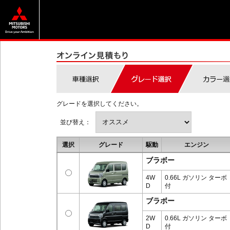
グレードを選択してください。
並び替え：
選択
グレード
駆動
エンジン
ブラボー
4W
0.66L ガソリン ターボ
D
付
ブラボー
2W
0.66L ガソリン ターボ
D
付