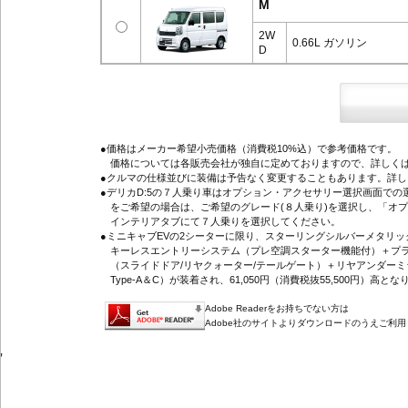
M
2W
0.66L ガソリン
D
●価格はメーカー希望小売価格（消費税10%込）で参考価格です。
価格については各販売会社が独自に定めておりますので、詳しくは
●クルマの仕様並びに装備は予告なく変更することもあります。詳
●デリカD:5の７人乗り車はオプション・アクセサリー選択画面で
をご希望の場合は、ご希望のグレード(８人乗り)を選択し、「オ
インテリアタブにて７人乗りを選択してください。
●ミニキャブEVの2シーターに限り、スターリングシルバーメタリ
キーレスエントリーシステム（プレ空調スターター機能付）＋プラ
（スライドドア/リヤクォーター/テールゲート）＋リヤアンダーミ
Type-A＆C）が装着され、61,050円（消費税抜55,500円）高とな
Adobe Readerをお持ちでない方は
Adobe社のサイトよりダウンロードのうえご利
'