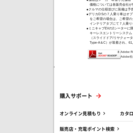
価格については各販売会社が
●クルマの仕様並びに装備は予
●デリカD:5の７人乗り車は
をご希望の場合は、ご希望のグ
インテリアタブにて７人乗り
●ミニキャブEVの2シーター
キーレスエントリーシステム（
（スライドドア/リヤクォータ
Type-A＆C）が装着され、61
Adobe
Adob
'
購入サポート
オンライン見積もり
カタ
販売店・充電ポイント検索