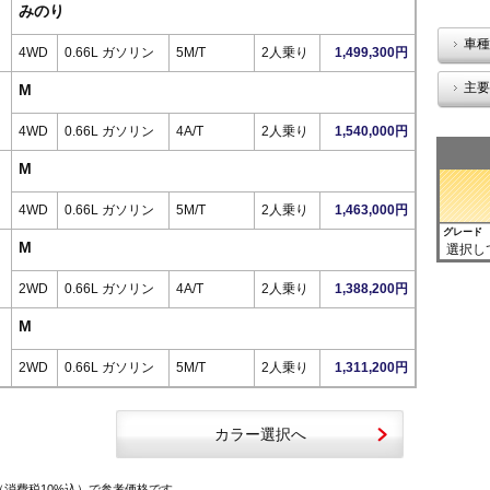
みのり
車種
4WD
0.66L ガソリン
5M/T
2人乗り
1,499,300円
主要
M
4WD
0.66L ガソリン
4A/T
2人乗り
1,540,000円
M
4WD
0.66L ガソリン
5M/T
2人乗り
1,463,000円
グレード
M
選択し
2WD
0.66L ガソリン
4A/T
2人乗り
1,388,200円
M
2WD
0.66L ガソリン
5M/T
2人乗り
1,311,200円
カラー選択へ
（消費税10%込）で参考価格です。