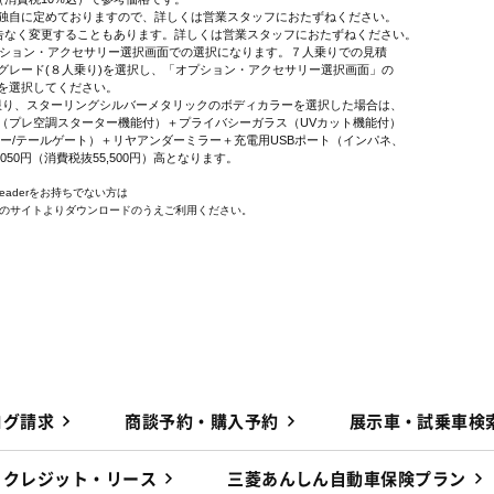
独自に定めておりますので、詳しくは営業スタッフにおたずねください。
告なく変更することもあります。詳しくは営業スタッフにおたずねください。
オプション・アクセサリー選択画面での選択になります。７人乗りでの見積
レード(８人乗り)を選択し、「オプション・アクセサリー選択画面」の
を選択してください。
に限り、スターリングシルバーメタリックのボディカラーを選択した場合は、
プレ空調スターター機能付）＋プライバシーガラス（UVカット機能付）
ー/テールゲート）＋リヤアンダーミラー＋充電用USBポート（インパネ、
,050円（消費税抜55,500円）高となります。
 Readerをお持ちでない方は
e社のサイトよりダウンロードのうえご利用ください。
ログ請求
商談予約・購入予約
展示車・試乗車検
クレジット・リース
三菱あんしん自動車保険プラン