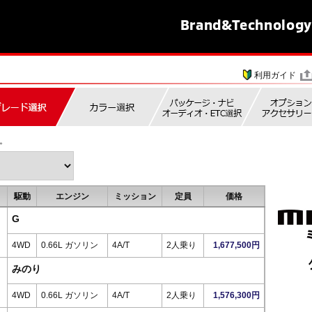
Brand&
Technology
利用ガイド
。
駆動
エンジン
ミッション
定員
価格
G
4WD
0.66L ガソリン
4A/T
2人乗り
1,677,500円
みのり
4WD
0.66L ガソリン
4A/T
2人乗り
1,576,300円