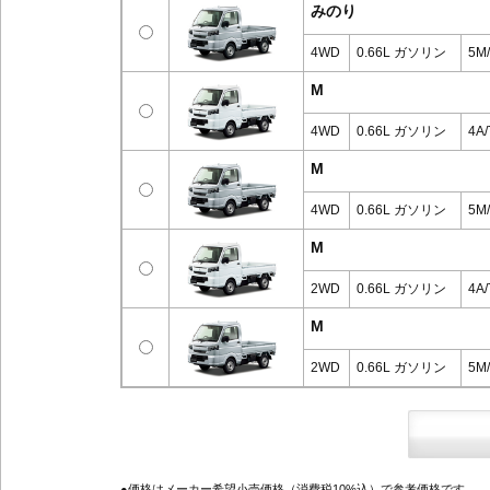
みのり
4WD
0.66L ガソリン
5M
M
4WD
0.66L ガソリン
4A/
M
4WD
0.66L ガソリン
5M
M
2WD
0.66L ガソリン
4A/
M
2WD
0.66L ガソリン
5M
●価格はメーカー希望小売価格（消費税10%込）で参考価格です。