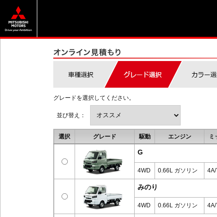
グレードを選択してください。
並び替え：
選択
グレード
駆動
エンジン
ミ
G
4WD
0.66L ガソリン
4A/
みのり
4WD
0.66L ガソリン
4A/