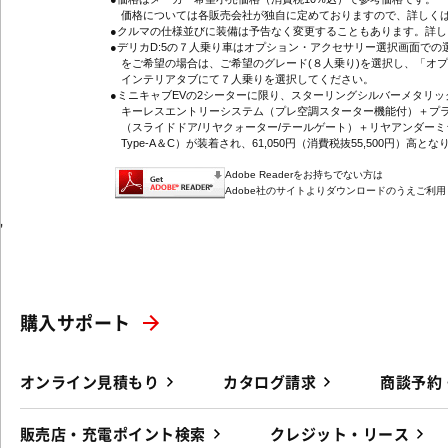
価格については各販売会社が独自に定めておりますので、詳しくは
●クルマの仕様並びに装備は予告なく変更することもあります。詳
●デリカD:5の７人乗り車はオプション・アクセサリー選択画面で
をご希望の場合は、ご希望のグレード(８人乗り)を選択し、「オ
インテリアタブにて７人乗りを選択してください。
●ミニキャブEVの2シーターに限り、スターリングシルバーメタリ
キーレスエントリーシステム（プレ空調スターター機能付）＋プラ
（スライドドア/リヤクォーター/テールゲート）＋リヤアンダーミ
Type-A＆C）が装着され、61,050円（消費税抜55,500円）高とな
Adobe Readerをお持ちでない方は
Adobe社のサイトよりダウンロードのうえご利
'
購入サポート
オンライン見積もり
カタログ請求
商談予約
販売店・充電ポイント検索
クレジット・リース