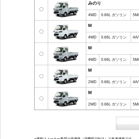
みのり
4WD
0.66L ガソリン
5M
M
4WD
0.66L ガソリン
4A/
M
4WD
0.66L ガソリン
5M
M
2WD
0.66L ガソリン
4A/
M
2WD
0.66L ガソリン
5M
●価格はメーカー希望小売価格（消費税10%込）で参考価格です。