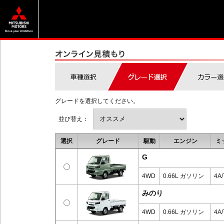
グレードを選択してください。
並び替え：
選択
グレード
駆動
エンジン
ミ
G
4WD
0.66L ガソリン
4A/
みのり
4WD
0.66L ガソリン
4A/