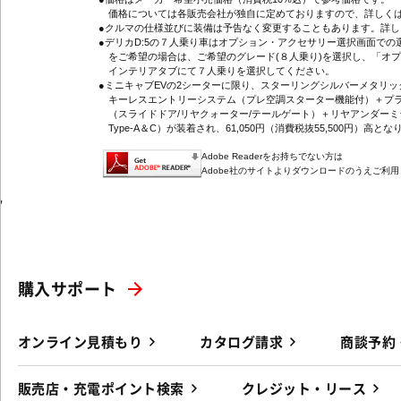
価格については各販売会社が独自に定めておりますので、詳しくは
●クルマの仕様並びに装備は予告なく変更することもあります。詳
●デリカD:5の７人乗り車はオプション・アクセサリー選択画面で
をご希望の場合は、ご希望のグレード(８人乗り)を選択し、「オ
インテリアタブにて７人乗りを選択してください。
●ミニキャブEVの2シーターに限り、スターリングシルバーメタリ
キーレスエントリーシステム（プレ空調スターター機能付）＋プラ
（スライドドア/リヤクォーター/テールゲート）＋リヤアンダーミ
Type-A＆C）が装着され、61,050円（消費税抜55,500円）高とな
Adobe Readerをお持ちでない方は
Adobe社のサイトよりダウンロードのうえご利
'
購入サポート
オンライン見積もり
カタログ請求
商談予約
販売店・充電ポイント検索
クレジット・リース