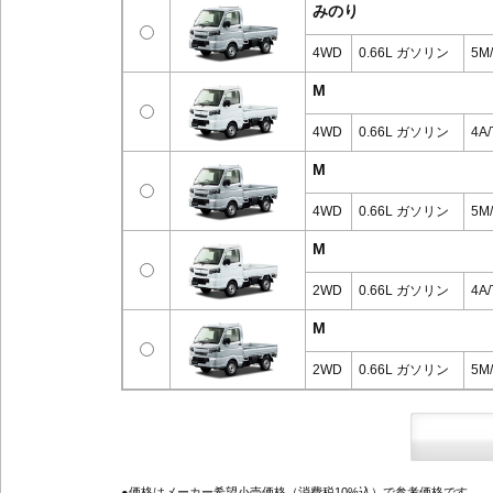
みのり
4WD
0.66L ガソリン
5M
M
4WD
0.66L ガソリン
4A/
M
4WD
0.66L ガソリン
5M
M
2WD
0.66L ガソリン
4A/
M
2WD
0.66L ガソリン
5M
●価格はメーカー希望小売価格（消費税10%込）で参考価格です。