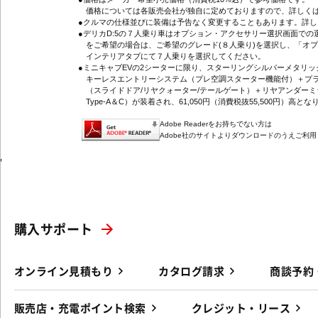
価格については各販売会社が独自に定めておりますので、詳しくは
●クルマの仕様並びに装備は予告なく変更することもあります。詳
●デリカD:5の７人乗り車はオプション・アクセサリー選択画面で
をご希望の場合は、ご希望のグレード(８人乗り)を選択し、「オ
インテリアタブにて７人乗りを選択してください。
●ミニキャブEVの2シーターに限り、スターリングシルバーメタリ
キーレスエントリーシステム（プレ空調スターター機能付）＋プラ
（スライドドア/リヤクォーター/テールゲート）＋リヤアンダーミ
Type-A＆C）が装着され、61,050円（消費税抜55,500円）高とな
Adobe Readerをお持ちでない方は
Adobe社のサイトよりダウンロードのうえご利
'
購入サポート
オンライン見積もり
カタログ請求
商談予約
販売店・充電ポイント検索
クレジット・リース