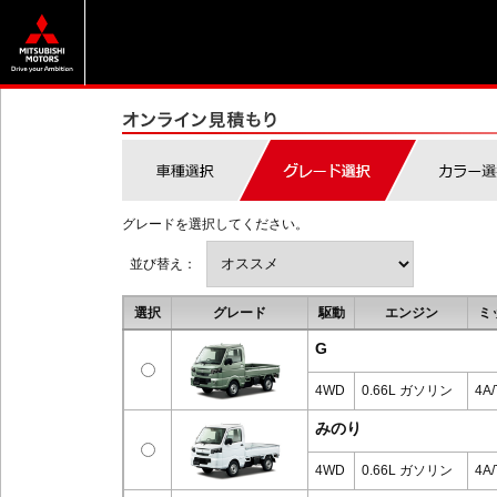
グレードを選択してください。
並び替え：
選択
グレード
駆動
エンジン
ミ
G
4WD
0.66L ガソリン
4A/
みのり
4WD
0.66L ガソリン
4A/