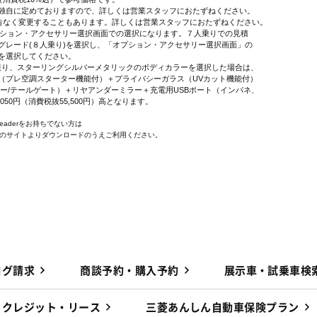
独自に定めておりますので、詳しくは営業スタッフにおたずねください。
告なく変更することもあります。詳しくは営業スタッフにおたずねください。
オプション・アクセサリー選択画面での選択になります。７人乗りでの見積
レード(８人乗り)を選択し、「オプション・アクセサリー選択画面」の
を選択してください。
に限り、スターリングシルバーメタリックのボディカラーを選択した場合は、
プレ空調スターター機能付）＋プライバシーガラス（UVカット機能付）
ー/テールゲート）＋リヤアンダーミラー＋充電用USBポート（インパネ、
,050円（消費税抜55,500円）高となります。
 Readerをお持ちでない方は
e社のサイトよりダウンロードのうえご利用ください。
ログ請求
商談予約・購入予約
展示車・試乗車検
クレジット・リース
三菱あんしん自動車保険プラン