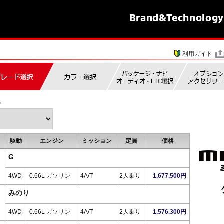
Brand&
Technology
利用ガイド
。
駆動
エンジン
ミッション
定員
価格
G
4WD
0.66L ガソリン
4A/T
2人乗り
1,677,500円
みのり
4WD
0.66L ガソリン
4A/T
2人乗り
1,576,300円