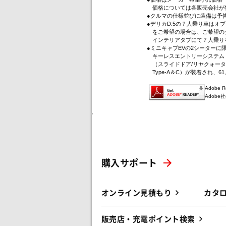
価格については各販売会社が
●クルマの仕様並びに装備は予
●デリカD:5の７人乗り車は
をご希望の場合は、ご希望のグ
インテリアタブにて７人乗り
●ミニキャブEVの2シーター
キーレスエントリーシステム（
（スライドドア/リヤクォータ
Type-A＆C）が装着され、61
Adobe
Adob
'
購入サポート
オンライン見積もり
カタ
販売店・充電ポイント検索