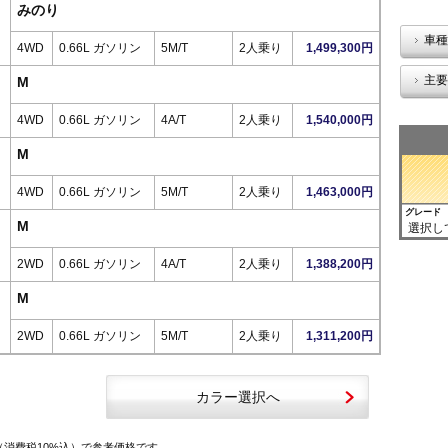
みのり
車種
4WD
0.66L ガソリン
5M/T
2人乗り
1,499,300円
主要
M
4WD
0.66L ガソリン
4A/T
2人乗り
1,540,000円
M
4WD
0.66L ガソリン
5M/T
2人乗り
1,463,000円
グレード
M
選択し
2WD
0.66L ガソリン
4A/T
2人乗り
1,388,200円
M
2WD
0.66L ガソリン
5M/T
2人乗り
1,311,200円
カラー選択へ
（消費税10%込）で参考価格です。