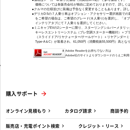
価格については各販売会社が独自に定めておりますので、詳しくは
●クルマの仕様並びに装備は予告なく変更することもあります。詳
●デリカD:5の７人乗り車はオプション・アクセサリー選択画面で
をご希望の場合は、ご希望のグレード(８人乗り)を選択し、「オ
インテリアタブにて７人乗りを選択してください。
●ミニキャブEVの2シーターに限り、スターリングシルバーメタリ
キーレスエントリーシステム（プレ空調スターター機能付）＋プラ
（スライドドア/リヤクォーター/テールゲート）＋リヤアンダーミ
Type-A＆C）が装着され、61,050円（消費税抜55,500円）高とな
Adobe Readerをお持ちでない方は
Adobe社のサイトよりダウンロードのうえご利
'
購入サポート
オンライン見積もり
カタログ請求
商談予約
販売店・充電ポイント検索
クレジット・リース