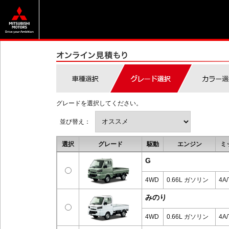
グレードを選択してください。
並び替え：
選択
グレード
駆動
エンジン
ミ
G
4WD
0.66L ガソリン
4A/
みのり
4WD
0.66L ガソリン
4A/