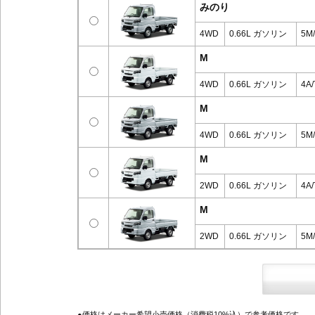
みのり
4WD
0.66L ガソリン
5M
M
4WD
0.66L ガソリン
4A/
M
4WD
0.66L ガソリン
5M
M
2WD
0.66L ガソリン
4A/
M
2WD
0.66L ガソリン
5M
●価格はメーカー希望小売価格（消費税10%込）で参考価格です。